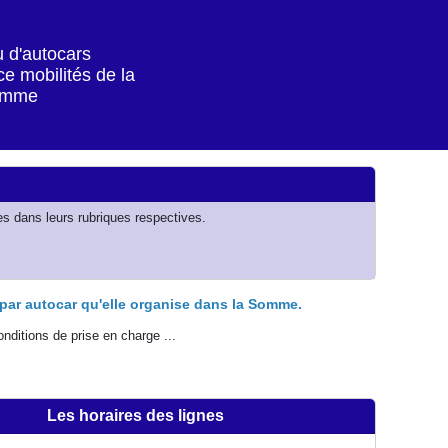
 d'autocars
ce
mobilités de la
omme
es dans leurs rubriques respectives.
par autocar qu'elle organise dans la Somme.
nditions de prise en charge ...
Les horaires des lignes